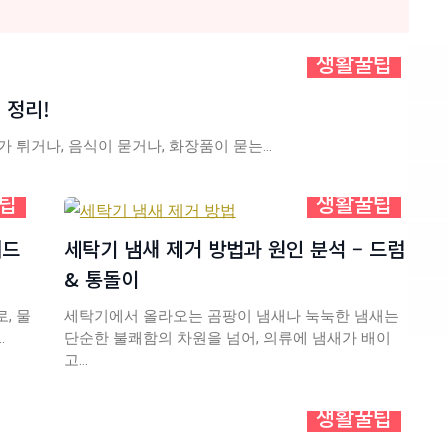
생활꿀팁
 정리!
가 튀거나, 음식이 묻거나, 화장품이 묻는…
팁
생활꿀팁
려드
세탁기 냄새 제거 방법과 원인 분석 – 드럼
& 통돌이
, 물
세탁기에서 올라오는 곰팡이 냄새나 눅눅한 냄새는
…
단순한 불쾌함의 차원을 넘어, 의류에 냄새가 배이
고…
생활꿀팁