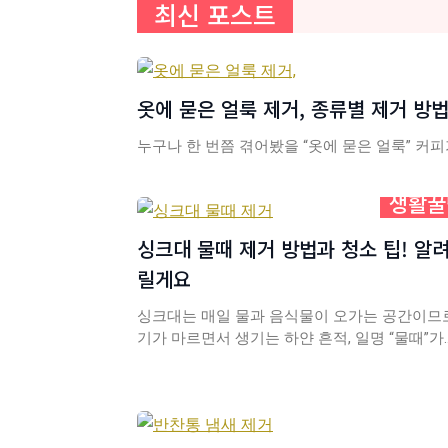
최신 포스트
컨
텐
츠
로
옷에 묻은 얼룩 제거, 종류별 제거 방법
건
너
누구나 한 번쯤 겪어봤을 “옷에 묻은 얼룩” 커피
뛰
생활꿀
기
싱크대 물때 제거 방법과 청소 팁! 알
릴게요
싱크대는 매일 물과 음식물이 오가는 공간이므로
기가 마르면서 생기는 하얀 흔적, 일명 “물때”가