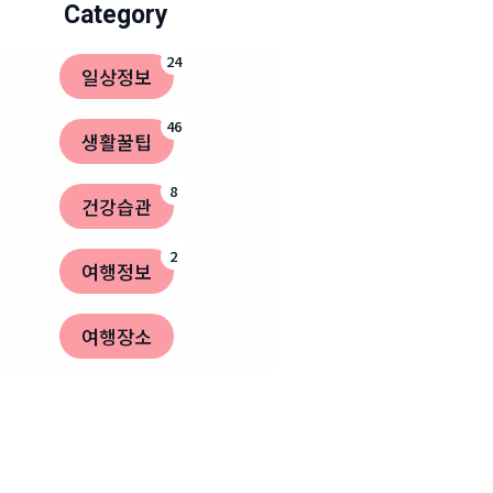
Category
24
일상정보
46
생활꿀팁
8
건강습관
2
여행정보
여행장소