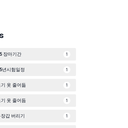
s
25 장마기간
1
25년시험일정
1
기 옷 줄어듦
1
기 옷 줄어듬
1
무장갑 버리기
1