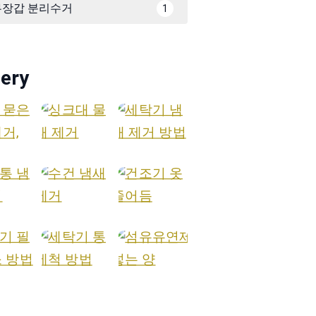
무장갑 분리수거
1
lery