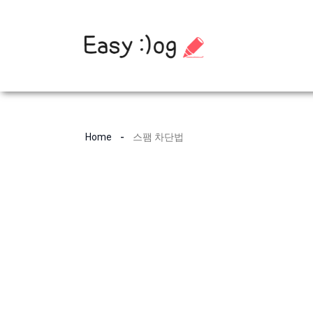
컨
텐
Home
스팸 차단법
츠
로
건
너
뛰
기