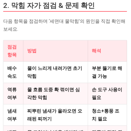
2. 막힘 자가 점검 & 문제 확인
다음 항목을 점검하며 ‘세면대 물막힘’의 원인을 직접 확인해
보세요.
점검
방법
해석
항목
배수
물이 느리게 내려가면 초기
부분 뚫기로 해
속도
막힘
결 가능
역류
물 흐름 도중 확 꺾이면 심
손 도구 사용이
여부
각한 막힘
필요
냄새
찌뿌린 냄새가 올라오면 오
청소+통풍 조
여부
래된 찌꺼기
치 필요