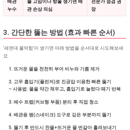
배관
물 고임이나 방울 생기면 배
전문가 점검 권
누수
관 손상 의심
장
3. 간단한 뚫는 방법 (효과 빠른 순서)
‘세면대 물막힘’이 생기면 아래 방법을 순서대로 시도해보세
요.
뜨거운 물을 천천히 부어 비누와 기름 제거
고무 흡입기(플런저)로 진공압 이용한 빠른 뚫기
– 사용법: 물을 약간 채우고, 흡입기로 눌렀다 떼기 반복
배수 트랩(커브형 부품) 분리 후 직접 청소
배관용 뱀(스네이크) 도구로 깊은 부분까지 뚫기
뚫기 후 반드시 찬물+뜨거운 물 번갈아 흘려보내기