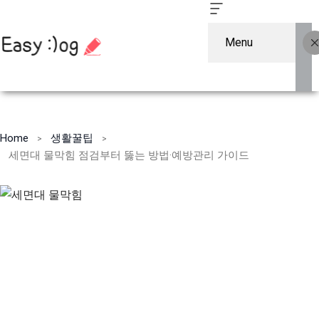
Menu
컨
텐
Home
생활꿀팁
츠
세면대 물막힘 점검부터 뚫는 방법·예방관리 가이드
로
건
너
뛰
기