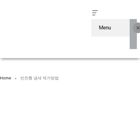
Menu
컨
텐
Home
반찬통 냄새 제거방법
츠
로
건
너
뛰
기