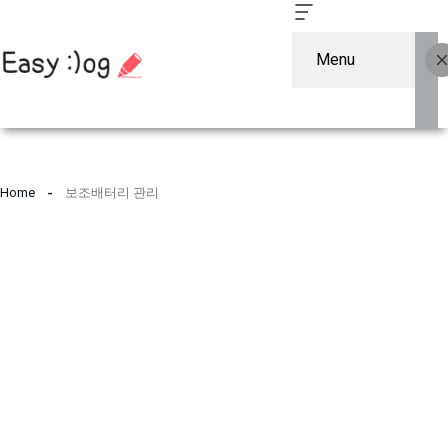
Menu
컨
텐
Home
보조배터리 관리
츠
로
건
너
뛰
기