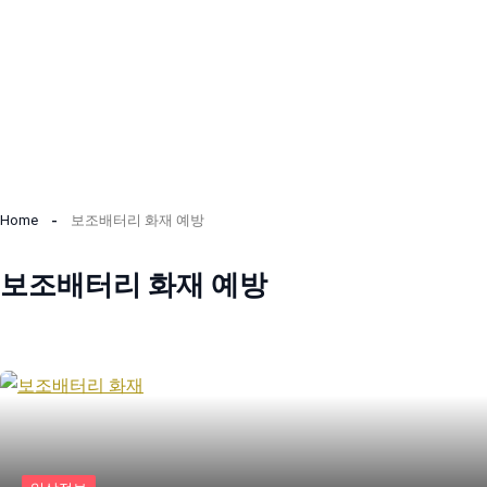
컨
텐
Home
보조배터리 화재 예방
츠
로
보조배터리 화재 예방
건
너
뛰
기