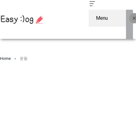
Menu
컨
텐
Home
운동
츠
로
건
너
뛰
기