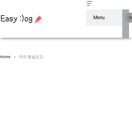
Menu
컨
텐
Home
카드 분실신고
츠
로
건
너
뛰
기